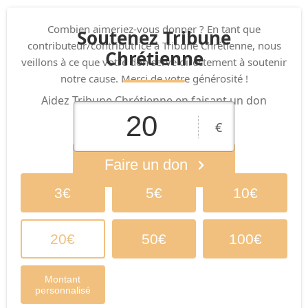
Combien aimeriez-vous donner ? En tant que
Soutenez Tribune
contributeur/contributrice à Tribune Chrétienne, nous
Chrétienne
veillons à ce que votre don serve directement à soutenir
notre cause. Merci de votre générosité !
Aidez Tribune Chrétienne en faisant un don
aujourd’hui !
€
Faire un don
3€
5€
10€
20€
50€
100€
Montant
personnalisé