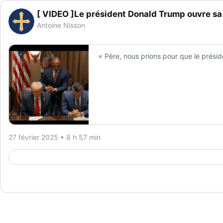
[ VIDEO ]Le président Donald Trump ouvre sa ré
Antoine Nisson
« Père, nous prions pour que le présid
27 février 2025 • 8 h 57 min