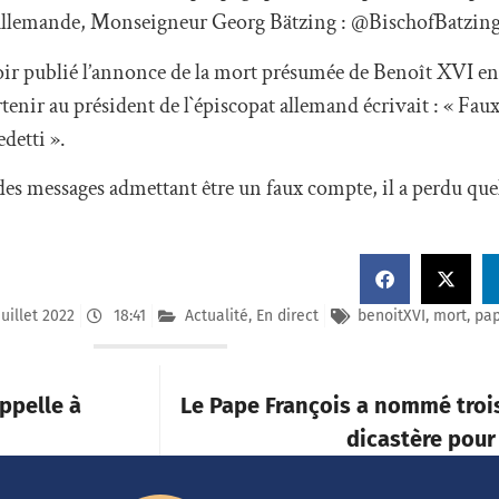
 allemande, Monseigneur Georg Bätzing : @BischofBatzing
ir publié l’annonce de la mort présumée de Benoît XVI en
tenir au président de l`épiscopat allemand écrivait : « Fau
detti ».
es messages admettant être un faux compte, il a perdu que
juillet 2022
18:41
Actualité
,
En direct
benoitXVI
,
mort
,
pa
ppelle à
Le Pape François a nommé tro
dicastère pour