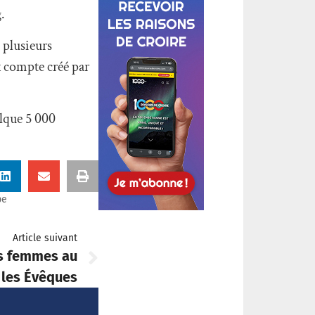
.
 plusieurs
x compte créé par
lque 5 000
pe
Article suivant
is femmes au
 les Évêques