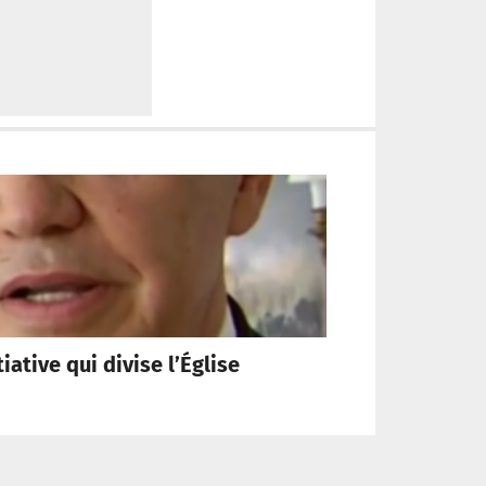
ative qui divise l’Église
[Vidéo] À As