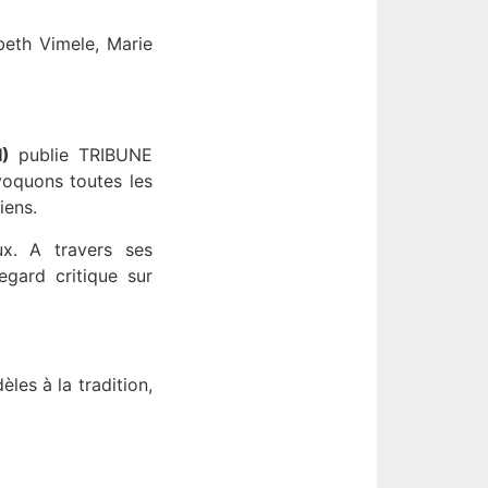
beth Vimele, Marie
I)
publie TRIBUNE
voquons toutes les
iens.
ux. A travers ses
gard critique sur
les à la tradition,