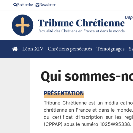
Recherche
Newsletter
Dep
Léon XIV
Chrétiens persécutés
Témoignages
S
Qui sommes-no
PRÉSENTATION
Tribune Chrétienne est un média cathol
chrétienne en France et dans le monde. T
du certificat d’inscription sur les r
(CPPAP) sous le numéro 1025W95338.