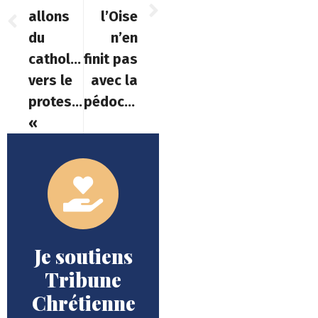
allons
l’Oise
du
n’en
catholicisme
finit pas
vers le
avec la
protestantisme
pédocriminalité
«
Je soutiens
Tribune
Chrétienne