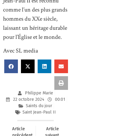
Jean-Paul II est reconnu
comme l’un des plus grands
hommes du XXe siècle,
laissant un héritage durable
pour l’Église et le monde.
Avec SL media
Philippe Marie
22 octobre 2024
00:01
Saints du jour
Saint Jean-Paul II
Article
Article
précédent
suivant