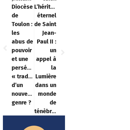
Diocèse
L’héritage
de
éternel
Toulon :
de Saint
les
Jean-
abus de
Paul II :
pouvoir
un
et une
appel à
persécution
la
« tradi »
Lumière
d’un
dans un
nouveau
monde
genre ?
de
ténèbres