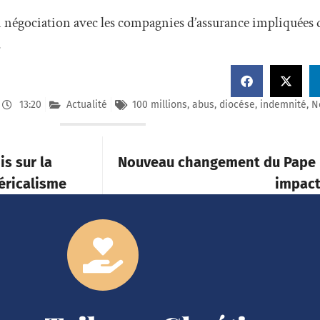
n négociation avec les compagnies d’assurance impliquées da
.
13:20
Actualité
100 millions
,
abus
,
diocése
,
indemnité
,
N
is sur la
Nouveau changement du Pape F
léricalisme
impact