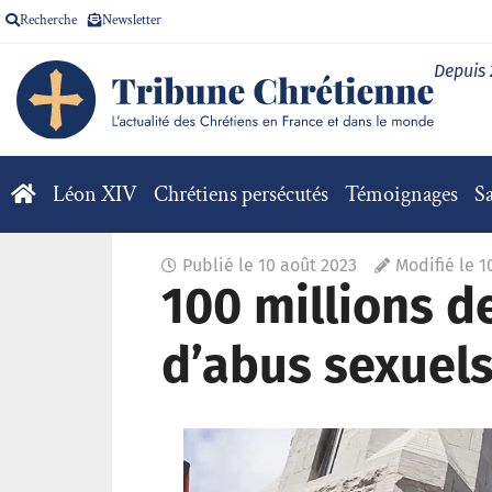
Recherche
Newsletter
Depuis
Léon XIV
Chrétiens persécutés
Témoignages
Sa
Publié le
10 août 2023
Modifié le 1
100 millions de
d’abus sexuel