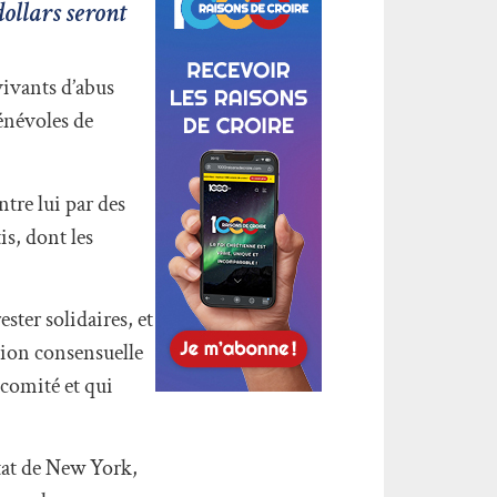
dollars seront
vivants d’abus
bénévoles de
ntre lui par des
is, dont les
ster solidaires, et
ution consensuelle
 comité et qui
État de New York,