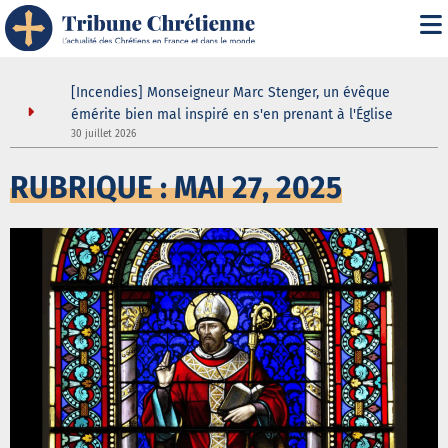
apelle" :
[Incendies] Monseigneur Marc Stenger, un évêque
, le
émérite bien mal inspiré en s'en prenant à l'Église
30 juillet 2026
3
RUBRIQUE : MAI 27, 2025