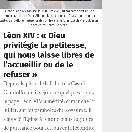
Le pape Léon XIV assiste, le 18 juillet 2026, au concert offert en son
honneur par le diocèse d’Albano, dans la cour du Palais apostolique de
Castel Gandolfo, en présence de son frère aîné John Joseph Prevost, assis
à ses côtés - capture écran
Léon XIV : « Dieu
privilégie la petitesse,
qui nous laisse libres de
l’accueillir ou de le
refuser »
Depuis la place de la Liberté à Castel
Gandolfo, où il séjourne quelques jours,
le pape Léon XIV a médité, dimanche 19
juillet, sur les paraboles du Royaume. Il
a appelé l’Église à renoncer aux logiques
de puissance pour retrouver la fécondité