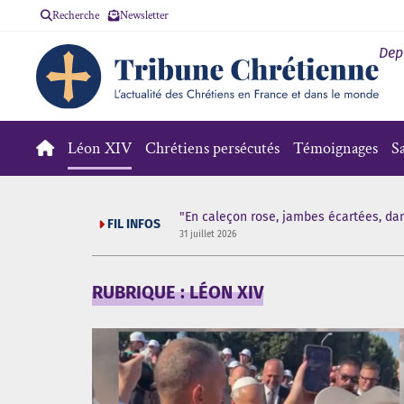
Recherche
Newsletter
Dep
Léon XIV
Chrétiens persécutés
Témoignages
S
"
"En caleçon rose, jambes écartées, dan
FIL INFOS
31 juillet 2026
RUBRIQUE : LÉON XIV