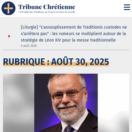
asilique
[Liturgie] "L'assouplissement de Traditionis custodes ne
andent
s'arrêtera pas" : les rumeurs se multiplient autour de la
ein même
stratégie de Léon XIV pour la messe traditionnelle
5 août 2026
3
RUBRIQUE : AOÛT 30, 2025