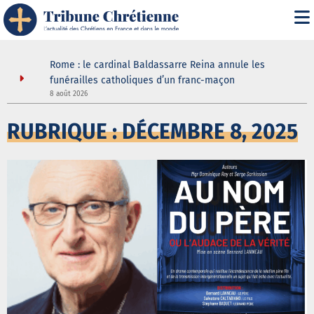
 joie
Rome : le cardinal Baldassarre Reina annule les
ouir de la
funérailles catholiques d’un franc-maçon
8 août 2026
5
RUBRIQUE : DÉCEMBRE 8, 2025