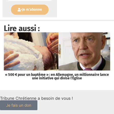
Je m'abonne
Lire aussi :
« 500 € pour un baptême » : en Allemagne, un millionnaire lance
[
une initiative qui divise l’Église
Tribune Chrétienne a besoin de vous !
Je fais un don