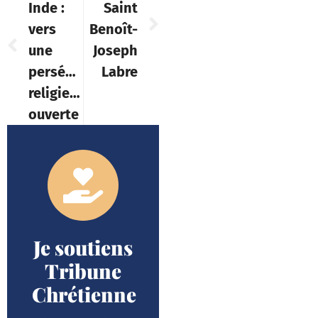
Inde :
Saint
vers
Benoît-
une
Joseph
persécution
Labre
religieuse
ouverte
Je soutiens
Tribune
Chrétienne