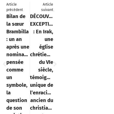
Article
Article
précédent
suivant
Bilan de
DÉCOUVERTE
la sœur
EXCEPTIONNELLE
Brambilla
: En Irak,
: un an
une
après une
église
nomination
chrétienne
pensée
du VIe
comme
siècle,
un
témoignage
symbole,
unique de
la
l’enracinement
question
ancien du
de son
christianisme