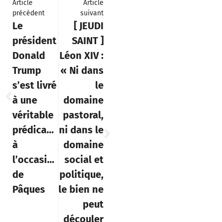
Article
Article
précédent
suivant
Le
[ JEUDI
président
SAINT ]
Donald
Léon XIV :
Trump
« Ni dans
s’est livré
le
à une
domaine
véritable
pastoral,
prédication
ni dans le
à
domaine
l’occasion
social et
de
politique,
Pâques
le bien ne
peut
découler