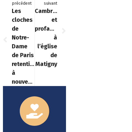
précédent
suivant
Les
Cambriolage
cloches
et
de
profanation
Notre-
à
Dame
l’église
de Paris
de
retentissent
Matigny
à
nouveau