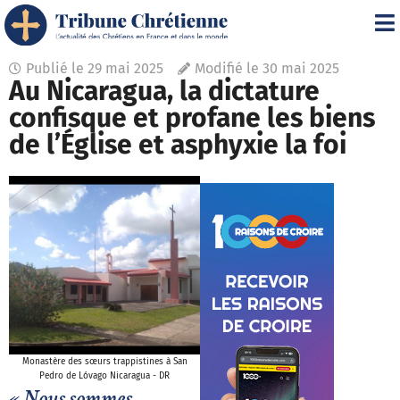
Publié le
29 mai 2025
Modifié le 30 mai 2025
Au Nicaragua, la dictature
confisque et profane les biens
de l’Église et asphyxie la foi
Monastère des sœurs trappistines à San
Pedro de Lóvago Nicaragua - DR
« Nous sommes