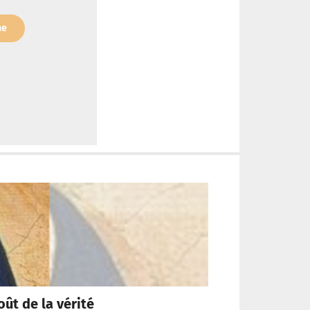
ne
oût de la vérité
« Pour qu