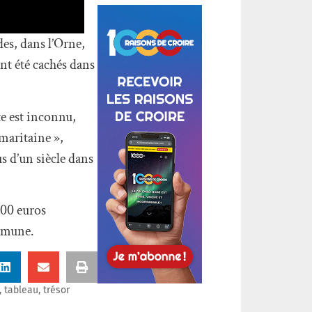
es, dans l’Orne,
ent été cachés dans
te est inconnu,
maritaine »,
s d’un siècle dans
000 euros
ommune.
,
tableau
,
trésor