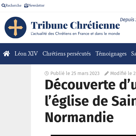
Recherche
Newsletter
Depuis
Léon XIV
Chrétiens persécutés
Témoignages
Sa
Publié le
25 mars 2023
Modifié le 
Découverte d’u
l’église de Sa
Normandie