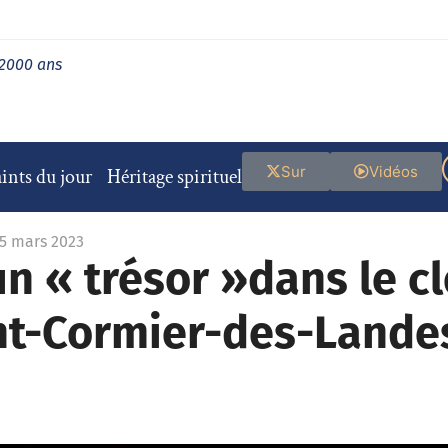
 2000 ans
Sur
Vidéos
ints du jour
Héritage spirituel
25 mars 2023
n « trésor »dans le c
int-Cormier-des-Lande