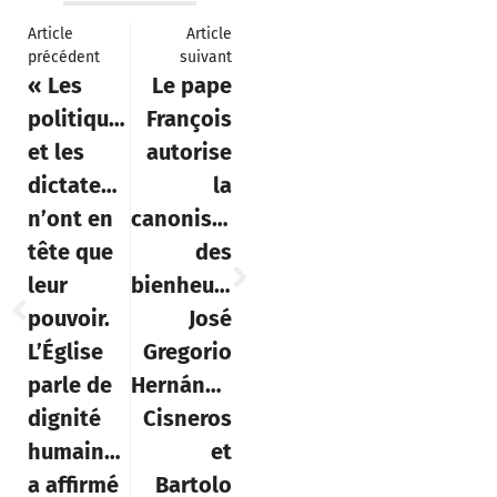
Article
Article
précédent
suivant
« Les
Le pape
politiques
François
et les
autorise
dictateurs
la
n’ont en
canonisation
tête que
des
leur
bienheureux
pouvoir.
José
L’Église
Gregorio
parle de
Hernández
dignité
Cisneros
humaine »
et
a affirmé
Bartolo