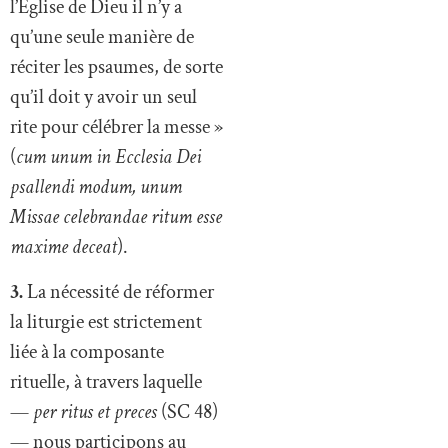
l’Église de Dieu il n’y a
qu’une seule manière de
réciter les psaumes, de sorte
qu’il doit y avoir un seul
rite pour célébrer la messe »
(
cum unum in Ecclesia Dei
psallendi modum, unum
Missae celebrandae ritum esse
maxime deceat
).
3.
La nécessité de réformer
la liturgie est strictement
liée à la composante
rituelle, à travers laquelle
—
per ritus et preces
(SC 48)
— nous participons au