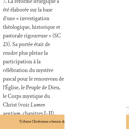
7.
La réforme liturgique a
été élaborée sur la base
d’une « investigation
théologique, historique et
pastorale rigoureuse » (SC
23). Sa portée était de
rendre plus pleine la
participation à la
célébration du mystère
pascal pour le renouveau de
l’Église, le Peuple de Dieu,
le Corps mystique du
Christ (voir
Lumen
gentium
, chapitres I–II),
perfectionnant les fidèles
Tribune Chrétienne a besoin de vous !
Je fais un don