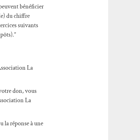
s peuvent bénéficier
e) du chiffre
xercices suivants
pôts).”
Association La
 votre don, vous
association La
ou la réponse à une