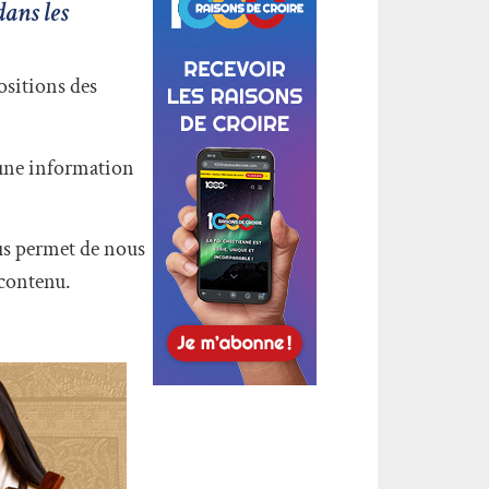
dans les
positions des
 une information
ous permet de nous
 contenu.