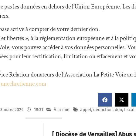
ère pas les données en dehors de l’Union Européenne. Les d
iers.
ase active à compter de votre dernier don.
 libertés », à la réglementation européenne et à la politi
 Voie, vous pouvez accéder à vos données personnelles. Vou
ées pour leur rectification, limitation ou effacement et vo
vice Relation donateurs de l’Association La Petite Voie au 
bunechretienne.com
13 mars 2024
18:31
À la une
appel
,
déduction
,
don
,
fiscal
[ Diocèse de Versailles] Abus 