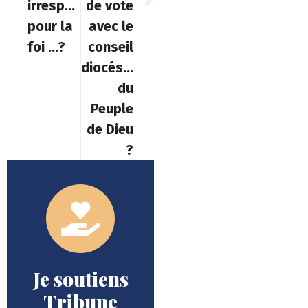
irrespect
de vote
pour la
avec le
foi …?
conseil
diocésain
du
Peuple
de Dieu
?
Je soutiens
Tribune