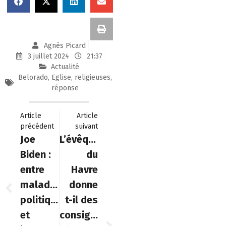
Agnès Picard
3 juillet 2024
21:37
Actualité
Belorado
,
Eglise
,
religieuses
,
réponse
Article
Article
précédent
suivant
Joe
L’évêque
Biden :
du
entre
Havre
maladresse
donne
politique
t-il des
et
consignes