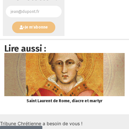
Je m'abonne
Lire aussi :
Saint Laurent de Rome, diacre et martyr
E
Tribune Chrétienne a besoin de vous !