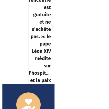
est
gratuite
et ne
s’achète
pas. »: le
pape
Léon XIV
médite
sur
l’hospitalité
et la paix