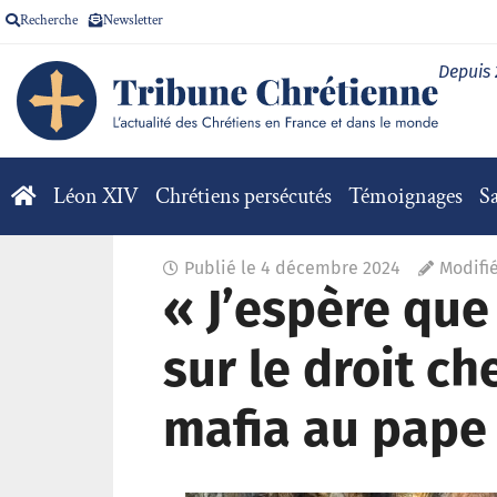
Recherche
Newsletter
Depuis
Léon XIV
Chrétiens persécutés
Témoignages
Sa
Publié le
4 décembre 2024
Modifi
« J’espère que
sur le droit ch
mafia au pape 