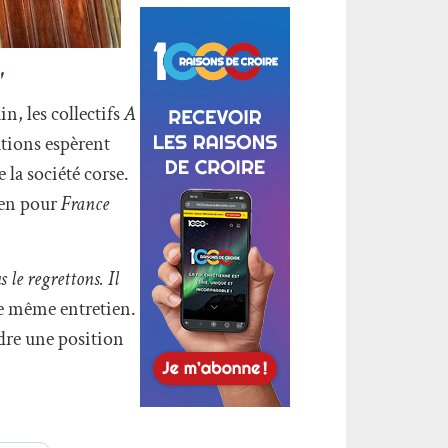
"
, les collectifs
A
ations espèrent
la société corse.
ien pour
France
 le regrettons. Il
le même entretien.
ndre une position