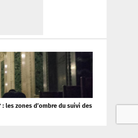
 : les zones d’ombre du suivi des
La Tr