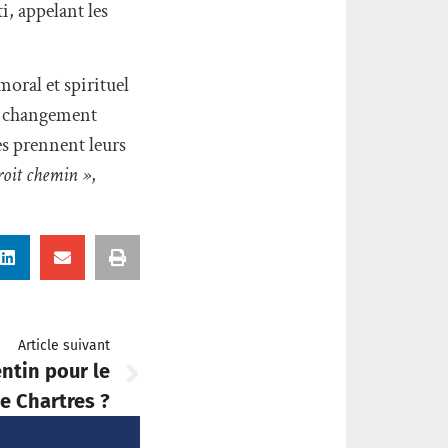
i, appelant les
oral et spirituel
un changement
les prennent leurs
droit chemin »
,
Article suivant
entin pour le
e Chartres ?