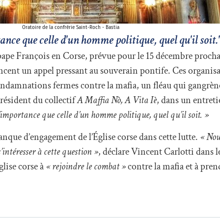
Oratoire de la confrérie Saint-Roch - Bastia
nce que celle d'un homme politique, quel qu'il soit.
 pape François en Corse, prévue pour le 15 décembre prochain
ncent un appel pressant au souverain pontife. Ces organis
ndamnations fermes contre la mafia, un fléau qui gangrène 
ésident du collectif
A Maffia Nò, A Vita Iè
, dans un entret
importance que celle d’un homme politique, quel qu’il soit. »
anque d’engagement de l’Église corse dans cette lutte.
« Nous
’intéresser à cette question »
, déclare Vincent Carlotti dans 
Église corse à
« rejoindre le combat »
contre la mafia et à pre