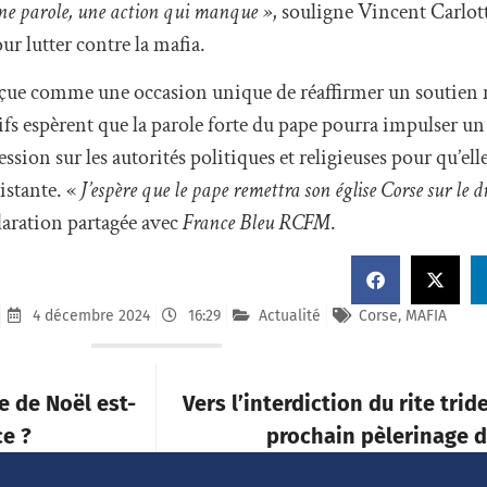
une parole, une action qui manque »
, souligne Vincent Carlott
ur lutter contre la mafia.
rçue comme une occasion unique de réaffirmer un soutien m
ectifs espèrent que la parole forte du pape pourra impulser 
ession sur les autorités politiques et religieuses pour qu’el
istante. «
J’espère que le pape remettra son église Corse sur le 
laration partagée avec
France Bleu RCFM
.
4 décembre 2024
16:29
Actualité
Corse
,
MAFIA
e de Noël est-
Vers l’interdiction du rite trid
ce ?
prochain pèlerinage d