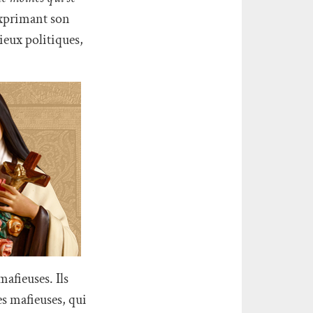
 exprimant son
ieux politiques,
mafieuses. Ils
es mafieuses, qui