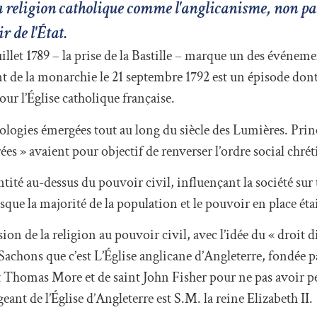
la religion catholique comme l'anglicanisme, non pa
r de l'État.
uillet 1789 – la prise de la Bastille – marque un des événem
nt de la monarchie le 21 septembre 1792 est un épisode don
ur l’Église catholique française.
ologies émergées tout au long du siècle des Lumières. Pri
rées » avaient pour objectif de renverser l’ordre social chrét
entité au-dessus du pouvoir civil, influençant la société sur
sque la majorité de la population et le pouvoir en place éta
n de la religion au pouvoir civil, avec l’idée du « droit d
 Sachons que c’est L’Église anglicane d’Angleterre, fondée p
nt Thomas More et de saint John Fisher pour ne pas avoir p
eant de l’Église d’Angleterre est S.M. la reine Elizabeth II.