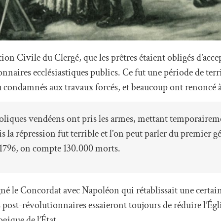
ion Civile du Clergé, que les prêtres étaient obligés d’acce
onnaires ecclésiastiques publics. Ce fut une période de terr
 condamnés aux travaux forcés, et beaucoup ont renoncé à 
tholiques vendéens ont pris les armes, mettant temporairem
s la répression fut terrible et l’on peut parler du premier 
 ​​1796, on compte 130.000 morts.
igné le Concordat avec Napoléon qui rétablissait une certa
es post-révolutionnaires essaieront toujours de réduire l’Ég
ogique de l’État.