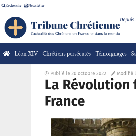
Recherche
Newsletter
Depuis
Léon XIV
Chrétiens persécutés
Témoignages
Sa
Publié le
26 octobre 2022
Modifié 
La Révolution 
France