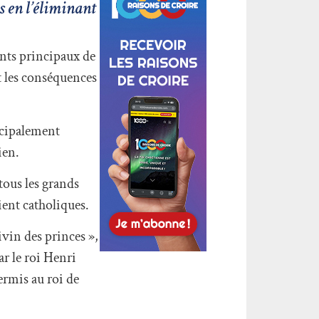
s en l’éliminant
ents principaux de
t les conséquences
ncipalement
ien.
 tous les grands
ient catholiques.
ivin des princes »,
ar le roi Henri
ermis au roi de