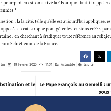
 : pourquoi en est-on arrivé là ? Pourquoi faut-il rappeler 
cennies ?
estion : la laïcité, telle qu’elle est aujourd’hui appliquée, es
 apposée en catastrophe pour gérer les tensions créées p
ertaine : en cherchant à éradiquer toute référence au religie
identité chrétienne de la France.
rtin
18 février 2025
11:31
Actualité
laicité
obstination et le
Le Pape François au Gemelli : u
sous 