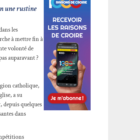
en une rustine
dans les
rche à mettre fin à
ente volonté de
 pas auparavant ?
igion catholique,
lise, a su
t, depuis quelques
santes dans
ompétitions