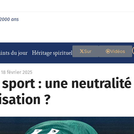
 2000 ans
Sur
Vidéos
ints du jour
Héritage spirituel
 18 février 2025
e sport : une neutrali
isation ?