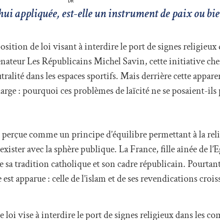
DR
rd'hui appliquée, est-elle un instrument de paix ou bi
ition de loi visant à interdire le port de signes religieux 
énateur Les Républicains Michel Savin, cette initiative che
utralité dans les espaces sportifs. Mais derrière cette appar
large : pourquoi ces problèmes de laïcité ne se posaient-ils
été perçue comme un principe d’équilibre permettant à la rel
exister avec la sphère publique. La France, fille aînée de l’Eg
 sa tradition catholique et son cadre républicain. Pourtan
st apparue : celle de l’islam et de ses revendications crois
e loi vise à interdire le port de signes religieux dans les c