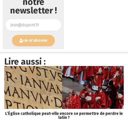
notre
newsletter !
Je m'abonne
Lire aussi :
L’Église catholique peut-elle encore se permettre de perdre le
S
latin ?