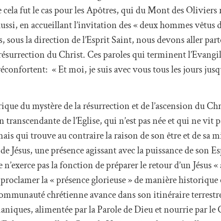
ela fut le cas pour les Apôtres, qui du Mont des Oliviers 
ussi, en accueillant l’invitation des « deux hommes vêtus 
is, sous la direction de l’Esprit Saint, nous devons aller pa
 résurrection du Christ. Ces paroles qui terminent l’Evangil
nfortent: « Et moi, je suis avec vous tous les jours jusqu
orique du mystère de la résurrection et de l’ascension du Chr
 transcendante de l’Eglise, qui n’est pas née et qui ne vit 
ais qui trouve au contraire la raison de son être et de sa m
e Jésus, une présence agissant avec la puissance de son Esp
 n’exerce pas la fonction de préparer le retour d’un Jésus «
n proclamer la « présence glorieuse » de manière historique e
communauté chrétienne avance dans son itinéraire terrestr
niques, alimentée par la Parole de Dieu et nourrie par le 