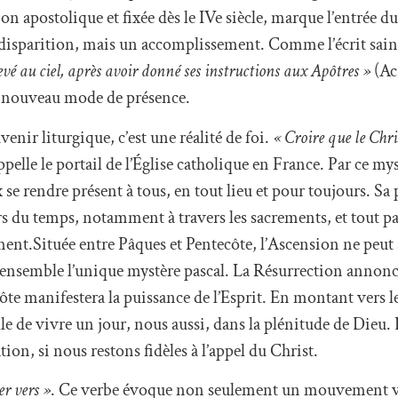
 apostolique et fixée dès le IVe siècle, marque l’entrée du
e disparition, mais un accomplissement. Comme l’écrit sain
levé au ciel, après avoir donné ses instructions aux Apôtres »
(Ac 
 un nouveau mode de présence.
nir liturgique, c’est une réalité de foi.
« Croire que le Chris
appelle le portail de l’Église catholique en France. Par ce mys
x se rendre présent à tous, en tout lieu et pour toujours. Sa
rs du temps, notamment à travers les sacrements, et tout p
ement.Située entre Pâques et Pentecôte, l’Ascension ne peu
ensemble l’unique mystère pascal. La Résurrection annonce
ecôte manifestera la puissance de l’Esprit. En montant vers l
le de vivre un jour, nous aussi, dans la plénitude de Dieu.
ion, si nous restons fidèles à l’appel du Christ.
r vers »
. Ce verbe évoque non seulement un mouvement ve