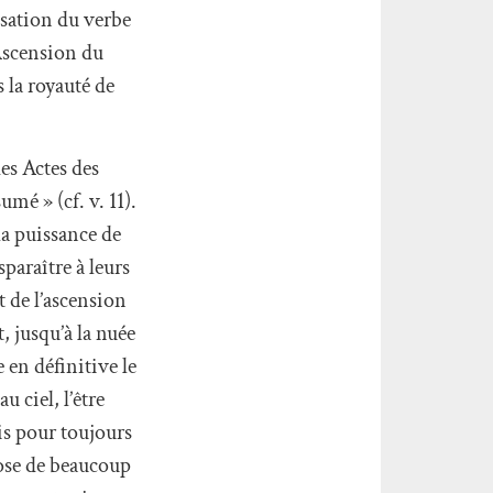
isation du verbe
L’Ascension du
s la royauté de
es Actes des
sumé » (cf. v. 11).
a puissance de
sparaître à leurs
t de l’ascension
t, jusqu’à la nuée
 en définitive le
 ciel, l’être
is pour toujours
hose de beaucoup