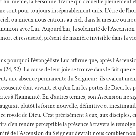
ist lui-même, la Personne divine qui accueille pleinement e
me sont pour toujours inséparablement unis. L’être de l’h
 ciel, ou mieux nous entrons au ciel, dans la mesure ou no
munion avec Lui. Aujourd’hui, la solennité de l’Ascension
rt et ressuscité, présent de manière invisible dans la vi
 pourquoi l’évangéliste Luc affirme que, après l’Ascension
 (24, 52). La cause de leur joie se trouve dans le fait que ce
ement, une absence permanente du Seigneur: ils avaient mêm
ssuscité était vivant, et qu’en Lui les portes de Dieu, les p
ertes à l’humanité. En d’autres termes, son Ascension ne sig
gurait plutôt la forme nouvelle, définitive et inextinguib
nce royale de Dieu. C’est précisément à eux, aux disciples, e
ndra d’en rendre perceptible la présence à travers le témoign
nité de l’Ascension du Seigneur devrait nous combler nous