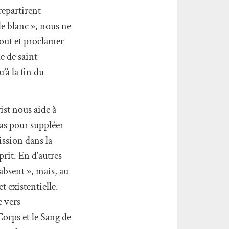
repartirent
de blanc », nous ne
rtout et proclamer
e de saint
’à la fin du
ist nous aide à
pas pour suppléer
ission dans la
rit. En d’autres
 absent », mais, au
t existentielle.
e vers
Corps et le Sang de