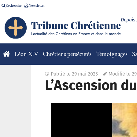
Recherche
Newsletter
Depuis
Léon XIV
Chrétiens persécutés
Témoignages
Sa
Publié le
29 mai 2025
Modifié le 2
L’Ascension d