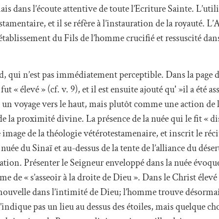
 dans l’écoute attentive de toute l’Ecriture Sainte. L’util
estamentaire, et il se réfère à l’instauration de la royauté. 
’établissement du Fils de l’homme crucifié et ressuscité dan
d, qui n’est pas immédiatement perceptible. Dans la page d
ut « élevé » (cf. v. 9), et il est ensuite ajouté qu' »il a été as
un voyage vers le haut, mais plutôt comme une action de l
e la proximité divine. La présence de la nuée qui le fit « di
 image de la théologie vétérotestamenaire, et inscrit le réci
 nuée du Sinaï et au-dessus de la tente de l’alliance du déser
ation. Présenter le Seigneur enveloppé dans la nuée évoque
e « s’asseoir à la droite de Dieu ». Dans le Christ élevé au
nouvelle dans l’intimité de Dieu; l’homme trouve désorma
 n’indique pas un lieu au dessus des étoiles, mais quelque c