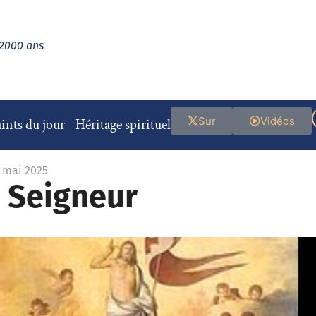
 2000 ans
Sur
Vidéos
ints du jour
Héritage spirituel
9 mai 2025
u Seigneur