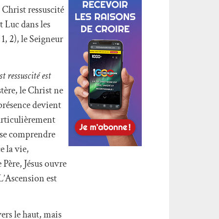
 Christ ressuscité
t Luc dans les
1, 2), le Seigneur
t ressuscité est
tère, le Christ ne
 présence devient
articulièrement
t se comprendre
 la vie,
e Père, Jésus ouvre
 L’Ascension est
rs le haut, mais