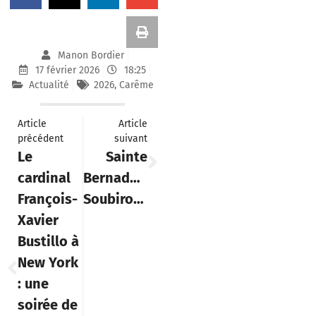
Manon Bordier
17 février 2026
18:25
Actualité
2026
,
Carême
Article
Article
précédent
suivant
Le
Sainte
cardinal
Bernadette
François-
Soubirous
Xavier
Bustillo à
New York
: une
soirée de