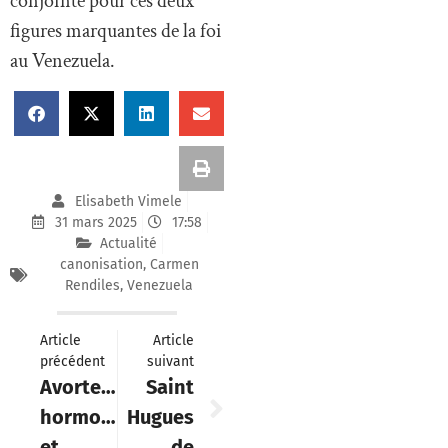
conjointe pour ces deux
figures marquantes de la foi
au Venezuela.
Elisabeth Vimele
31 mars 2025
17:58
Actualité
canonisation
,
Carmen
Rendiles
,
Venezuela
Article
Article
précédent
suivant
Avortement,
Saint
hormones
Hugues
et
de