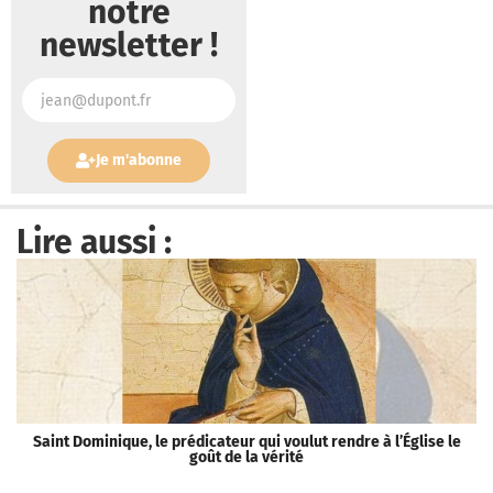
notre
newsletter !
Je m'abonne
Lire aussi :
Saint Dominique, le prédicateur qui voulut rendre à l’Église le
«
goût de la vérité