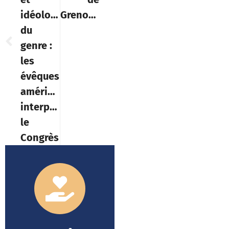
idéologie
Grenoble
du
genre :
les
évêques
américains
interpellent
le
Congrès