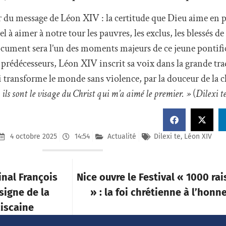
r du message de Léon XIV : la certitude que Dieu aime en p
 à aimer à notre tour les pauvres, les exclus, les blessés de
ocument sera l’un des moments majeurs de ce jeune pontific
s prédécesseurs, Léon XIV inscrit sa voix dans la grande trad
 transforme le monde sans violence, par la douceur de la c
: ils sont le visage du Christ qui m’a aimé le premier. »
(
Dilexi t
4 octobre 2025
14:54
Actualité
Dilexi te
,
Léon XIV
inal François
Nice ouvre le Festival « 1000 rai
signe de la
» : la foi chrétienne à l’honn
ciscaine