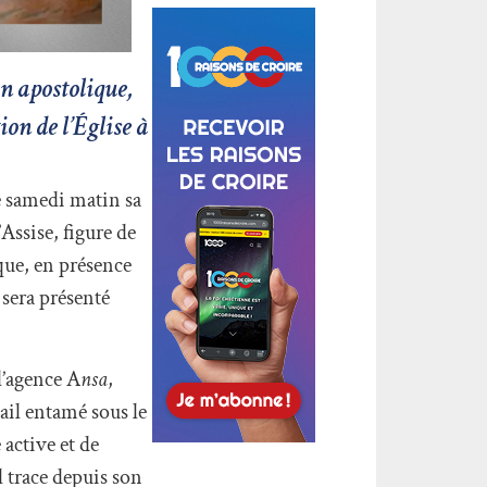
on apostolique,
ion de l’Église à
e samedi matin sa
’Assise, figure de
ique, en présence
 sera présenté
l’agence A
nsa
,
ail entamé sous le
active et de
l trace depuis son