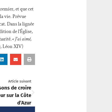
remier, et que cet
 la vie. Prévue
at. Dans la lignée
ition de l’Église,
harité.
« J’ai aimé,
e
, Léon XIV)
Article suivant
sons de croire
eur sur la Côte
d’Azur