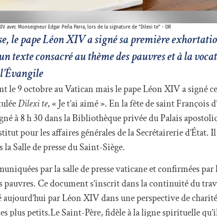
IV avec Monseigneur Edgar Peña Parra, lors de la signature de "Dilexi te" - DR
ise, le pape Léon XIV a signé sa première exhortati
 un texte consacré au thème des pauvres et à la vocat
 l’Évangile
nt le 9 octobre au Vatican mais le pape Léon XIV a signé c
tulée
Dilexi te
, « Je t’ai aimé ». En la fête de saint François d
signé à 8 h 30 dans la Bibliothèque privée du Palais apostol
ut pour les affaires générales de la Secrétairerie d’État. Il
s la Salle de presse du Saint-Siège.
niquées par la salle de presse vaticane et confirmées par 
s pauvres. Ce document s’inscrit dans la continuité du trav
 aujourd’hui par Léon XIV dans une perspective de charité 
plus petits.Le Saint-Père, fidèle à la ligne spirituelle qu’i