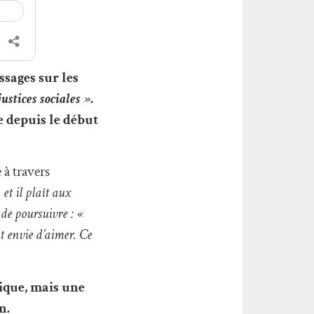
sages sur les
ustices sociales »
.
e depuis le début
 à travers
et il plaît aux
 de poursuivre : «
nt envie d’aimer. Ce
tique, mais une
n.