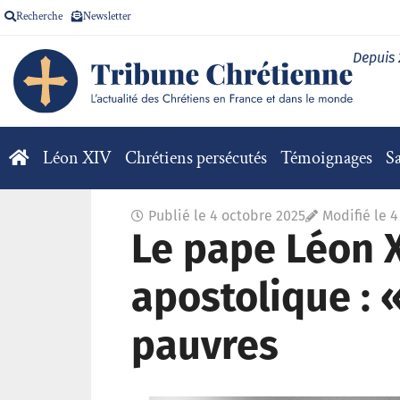
Recherche
Newsletter
Depuis
Léon XIV
Chrétiens persécutés
Témoignages
Sa
Publié le
4 octobre 2025
Modifié le 
Le pape Léon X
apostolique : «
pauvres