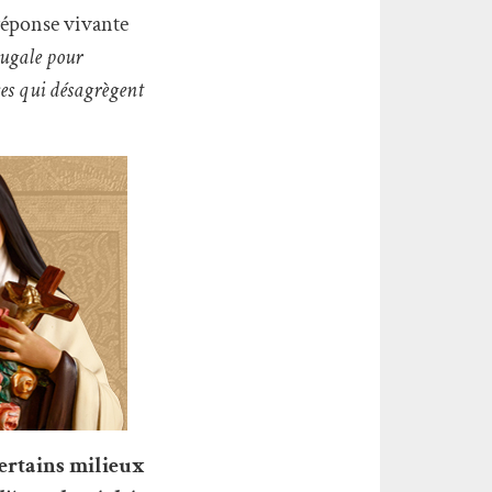
 réponse vivante
jugale pour
rces qui désagrègent
ertains milieux