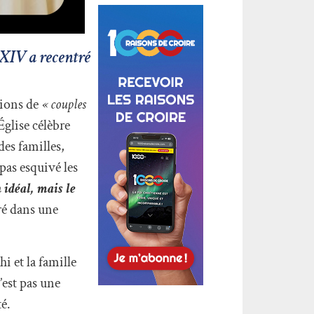
 XIV a recentré
tions de
« couples
Église célèbre
es familles,
pas esquivé les
 idéal, mais le
ré dans une
i et la famille
’est pas une
té.