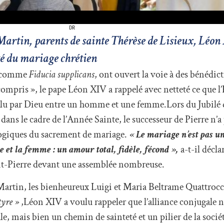
DR
e Martin, parents de sainte Thérèse de Lisieux, Léon
eté du mariage chrétien
, comme
Fiducia supplicans
, ont ouvert la voie à des bénédic
mpris », le pape Léon XIV a rappelé avec netteté ce que l’
oulu par Dieu entre un homme et une femme.Lors du Jubilé d
ans le cadre de l’Année Sainte, le successeur de Pierre n’a 
ogiques du sacrement de mariage.
« Le mariage n’est pas un
et la femme : un amour total, fidèle, fécond »,
a-t-il décla
nt-Pierre devant une assemblée nombreuse.
Martin, les bienheureux Luigi et Maria Beltrame Quattrocch
tyre »
,Léon XIV a voulu rappeler que l’alliance conjugale n
e, mais bien un chemin de sainteté et un pilier de la socié