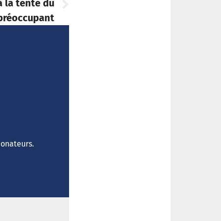
à la tente du
préoccupant
donateurs.