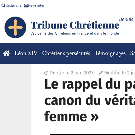
Recherche
Newsletter
Depuis
Léon XIV
Chrétiens persécutés
Témoignages
Sa
Publié le
2 juin 2025
Modifié le 2 j
Le rappel du p
canon du vérit
femme »