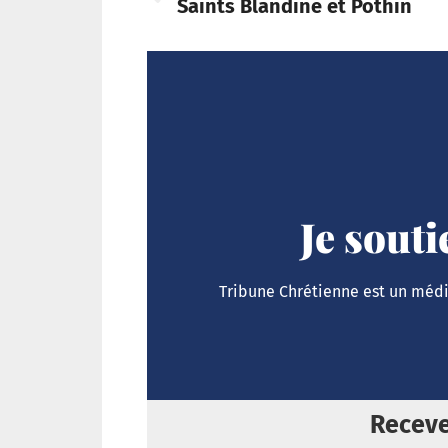
Saints Blandine et Pothin
Je sout
Tribune Chrétienne est un média
Receve