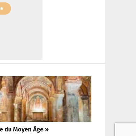
ne
ne du Moyen Âge »
Le Vati