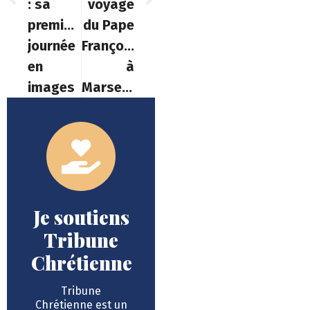
: sa
voyage
première
du Pape
journée
François
en
à
images
Marseille
Je soutiens
Tribune
Chrétienne
Tribune
Chrétienne est un