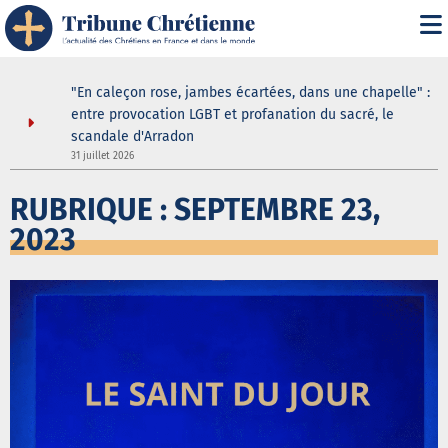
" : les
"En caleçon rose, jambes écartées, dans une chapelle" :
une douche
entre provocation LGBT et profanation du sacré, le
scandale d'Arradon
3
31 juillet 2026
RUBRIQUE : SEPTEMBRE 23,
2023