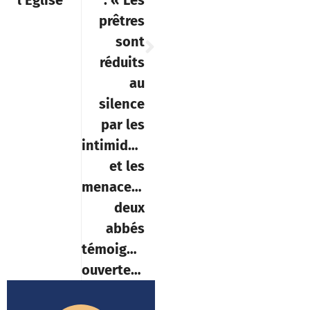
prêtres
sont
réduits
au
silence
par les
intimidations
et les
menaces »,
deux
abbés
témoignent
ouvertement