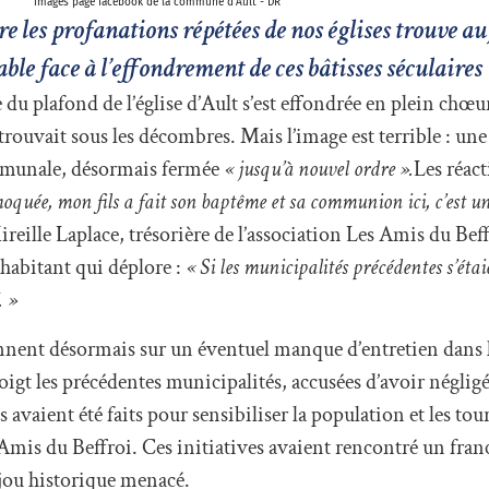
images page facebook de la commune d'Ault - DR
re les profanations répétées de nos églises trouve a
le face à l’effondrement de ces bâtisses séculaires
 du plafond de l’église d’Ault s’est effondrée en plein chœ
trouvait sous les décombres. Mais l’image est terrible : une
communale, désormais fermée
« jusqu’à nouvel ordre ».
Les réact
choquée, mon fils a fait son baptême et sa communion ici, c’est un
ireille Laplace, trésorière de l’association Les Amis du Bef
habitant qui déplore :
« Si les municipalités précédentes s’étai
. »
ionnent désormais sur un éventuel manque d’entretien dans l
oigt les précédentes municipalités, accusées d’avoir négligé
s avaient été faits pour sensibiliser la population et les tou
 Amis du Beffroi. Ces initiatives avaient rencontré un franc
ijou historique menacé.