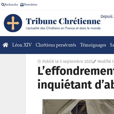
Recherche
Newsletter
Depuis
Léon XIV
Chrétiens persécutés
Témoignages
Sa
Publié le
5 septembre 2025
Modifié 
L’effondrement
inquiétant d’a