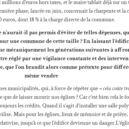
2 millions d’euros hors taxes, et le maire tablait déjà sur un 
emière phase, lancée en juin, concernait la charpente et la
000 euros, dont 18 % à la charge directe de la commune.
e n’aurait-il pas permis d’éviter de telles dépenses, q
r une commune de cette taille ? En laissant l’édific
e mécaniquement les générations suivantes à affron
tre réglé par une vigilance constante et des interve
, que l’on brandit alors comme prétexte pour différ
même vendre
es municipalités, qui, à force de répéter que
« cela coûte tr
ue que de laisser mourir nos églises ? Car c’est bien cela le
ujours les crédits. Quand il s’agit d’installer une salle pol
ilise. Mais pour les églises, lieux de mémoire et de prière,
elativise, jusqu’à ce que l’édifice devienne un danger.L’églis