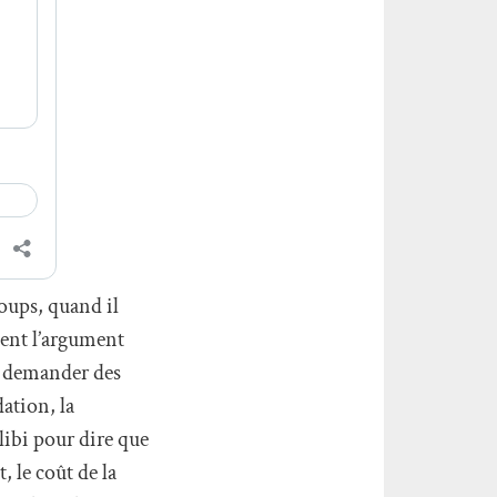
coups, quand il
ient l’argument
e, demander des
ation, la
libi pour dire que
 le coût de la