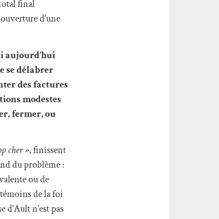
total final
 couverture d’une
ui aujourd’hui
e se délabrer
ter des factures
ntions modestes
er, fermer, ou
op cher »
, finissent
 fond du problème :
yvalente ou de
 témoins de la foi
e d’Ault n’est pas