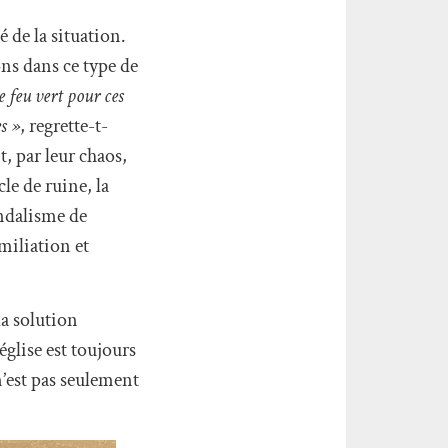
 de la situation.
ons dans ce type de
e feu vert pour ces
ès »
, regrette-t-
t, par leur chaos,
le de ruine, la
andalisme de
miliation et
la solution
église est toujours
n’est pas seulement