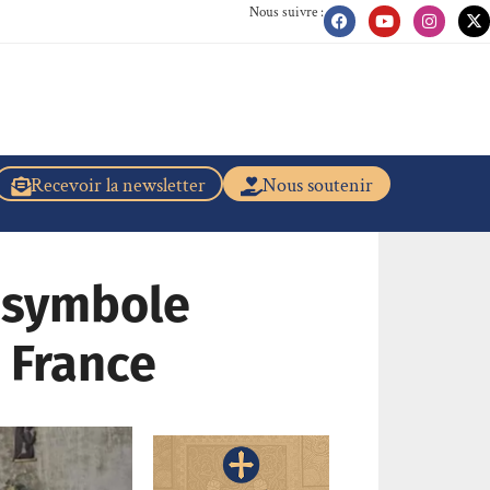
Nous suivre :
Recevoir la newsletter
Nous soutenir
n symbole
 France