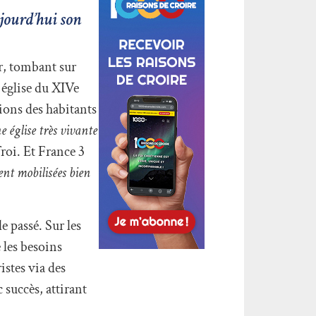
ujourd’hui son
ur, tombant sur
 église du XIVe
ions des habitants
e église très vivante
froi. Et France 3
ent mobilisées bien
e passé. Sur les
 les besoins
ristes via des
 succès, attirant