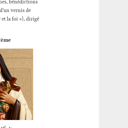
mes, bénédictions
 d’un vernis de
 la foi »), dirigé
stème