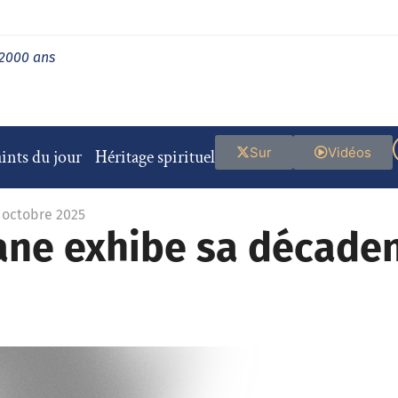
 2000 ans
Sur
Vidéos
ints du jour
Héritage spirituel
6 octobre 2025
icane exhibe sa décad