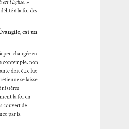
 est l’Église. »
élité à la foi des
Évangile, est un
u à peu changée en
e contemple, non
ante doit être lue
étienne se laisse
inistères
ement la foi en
us couvert de
mée par la