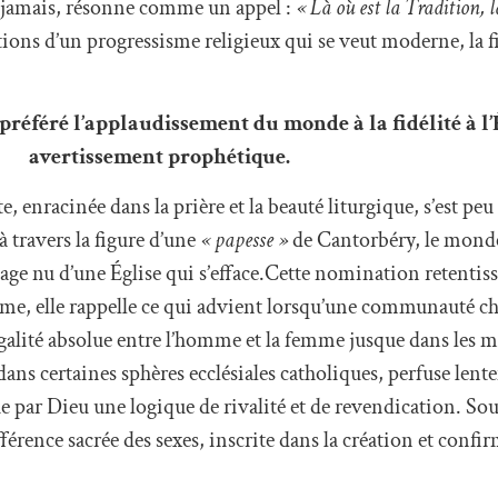
 jamais, résonne comme un appel :
« Là où est la Tradition, là
ons d’un progressisme religieux qui se veut moderne, la fid
 préféré l’applaudissement du monde à la fidélité à l’
avertissement prophétique.
te, enracinée dans la prière et la beauté liturgique, s’est pe
à travers la figure d’une
« papesse »
de Cantorbéry, le mond
sage nu d’une Église qui s’efface.Cette nomination retentiss
e, elle rappelle ce qui advient lorsqu’une communauté chr
égalité absolue entre l’homme et la femme jusque dans les m
ans certaines sphères ecclésiales catholiques, perfuse lent
e par Dieu une logique de rivalité et de revendication. So
fférence sacrée des sexes, inscrite dans la création et confir