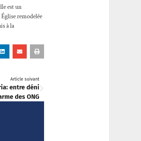
le est un
e Église remodelée
is à la
Article suivant
ia: entre déni
alarme des ONG