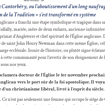
Sarah Mullally - DR
 Cantorbéry, ou l’aboutissement d’un long naufrage
 de la Tradition » s’est transformé en système
licane a franchi une étape symbolique et tragique dans sa
ullally, mariée, mère de deux enfants, ancienne infirmiè
rimat d’Angleterre et chef spirituel de l’Église anglicane. 
le de saint John Henry Newman dans cette même Église, cel
ge ecclésiale. Ironie de l’histoire, ou plutôt signe éclatan
 à cette communauté pour l’avertir de son éloignement de l
t sous nos yeux.
amera docteur de l’Église le 1er novembre prochain,
lican vers le port sûr de la foi apostolique. Il voyai
e d’un christianisme libéral, livré à l’esprit du siècle.
. Ce n’est pas seulement une femme qui occupe le siège de