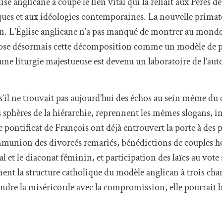
lise anglicane a coupé le lien vital qui la reliait aux Pères de
es et aux idéologies contemporaines. La nouvelle primate 
ion. L’Église anglicane n’a pas manqué de montrer au monde
 expose désormais cette décomposition comme un modèle de p
’une liturgie majestueuse est devenu un laboratoire de l’au
’il ne trouvait pas aujourd’hui des échos au sein même du 
 sphères de la hiérarchie, reprennent les mêmes slogans, in
 pontificat de François ont déjà entrouvert la porte à des 
communion des divorcés remariés, bénédictions de couples 
al et le diaconat féminin, et participation des laïcs au vote
nt la structure catholique du modèle anglican à trois cha
fondre la miséricorde avec la compromission, elle pourrait b