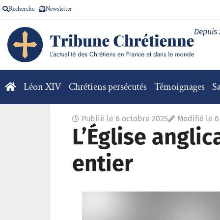
Recherche
Newsletter
Depuis
Léon XIV
Chrétiens persécutés
Témoignages
Sa
Publié le
6 octobre 2025
Modifié le 
L’Église angl
entier