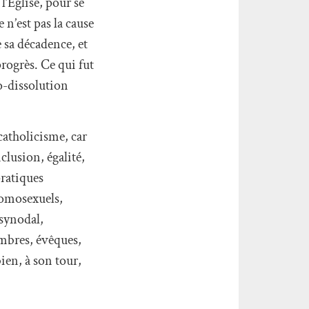
 l’Église, pour se
n’est pas la cause
 sa décadence, et
rogrès. Ce qui fut
to-dissolution
catholicisme, car
clusion, égalité,
pratiques
homosexuels,
 synodal,
mbres, évêques,
ien, à son tour,