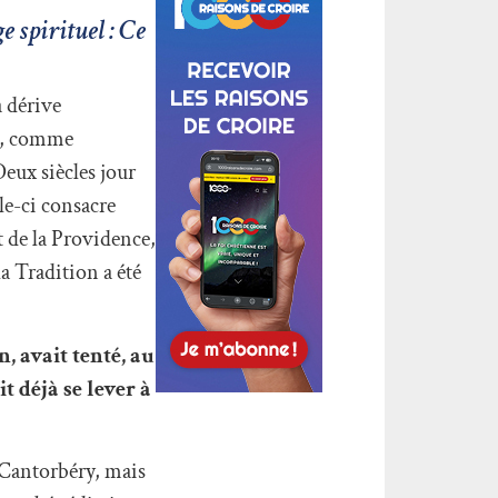
 spirituel : Ce
 dérive
re, comme
Deux siècles jour
le-ci consacre
t de la Providence,
a Tradition a été
 avait tenté, au
t déjà se lever à
 Cantorbéry, mais