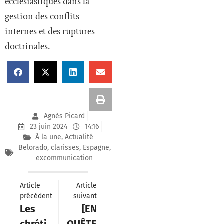
ecclésiastiques dans la
gestion des conflits
internes et des ruptures
doctrinales.
Agnès Picard
23 juin 2024
14:16
À la une
,
Actualité
Belorado
,
clarisses
,
Espagne
,
excommunication
Article
Article
précédent
suivant
Les
[EN