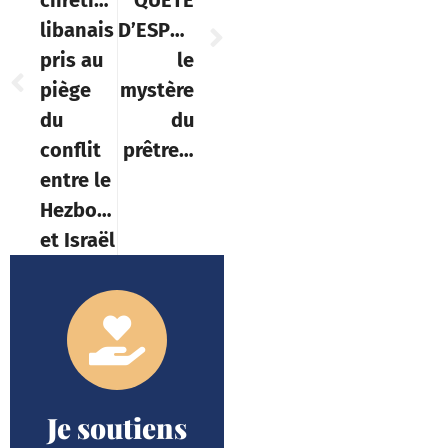
chrétiens
QUÊTE
libanais
D’ESPRIT]Ordinations,
pris au
le
piège
mystère
du
du
conflit
prêtre…
entre le
Hezbollah
et Israël
Je soutiens