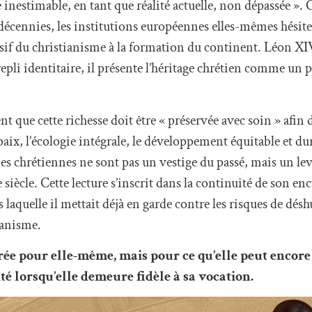
e inestimable, en tant que réalité actuelle, non dépassée ». 
 décennies, les institutions européennes elles-mêmes hésit
isif du christianisme à la formation du continent. Léon X
repli identitaire, il présente l’héritage chrétien comme un
 que cette richesse doit être « préservée avec soin » afin d
aix, l’écologie intégrale, le développement équitable et dur
ines chrétiennes ne sont pas un vestige du passé, mais un l
siècle. Cette lecture s’inscrit dans la continuité de son en
 laquelle il mettait déjà en garde contre les risques de dés
umanisme.
rée pour elle-même, mais pour ce qu’elle peut encore
é lorsqu’elle demeure fidèle à sa vocation.