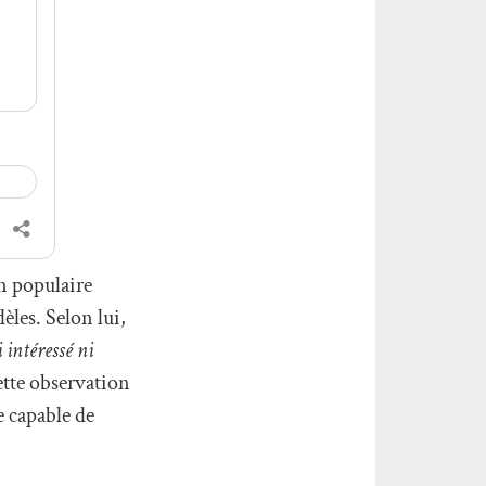
n populaire
èles. Selon lui,
 intéressé ni
ette observation
e capable de