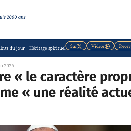
uis 2000 ans
Sur
Vidéos
Recevo
aints du jour
Héritage spirituel
in 2026
re « le caractère prop
me « une réalité actue