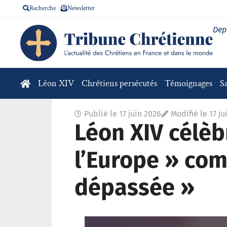
Recherche
Newsletter
Dep
Léon XIV
Chrétiens persécutés
Témoignages
S
Publié le
17 juin 2026
Modifié le 17 ju
Léon XIV célèb
l’Europe » com
dépassée »