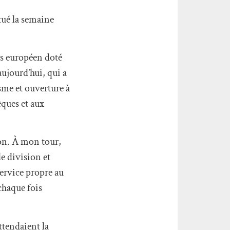
ctué la semaine
ys européen doté
aujourd’hui, qui a
sme et ouverture à
êques et aux
ion. À mon tour,
e division et
service propre au
chaque fois
ttendaient la