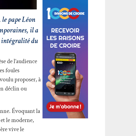
, le pape Léon
mporaines, il a
 intégralité du
se de l’audience
es foules
 voulu proposer, à
en déclin ou
enne. Évoquant la
 et le moderne,
ère vive le