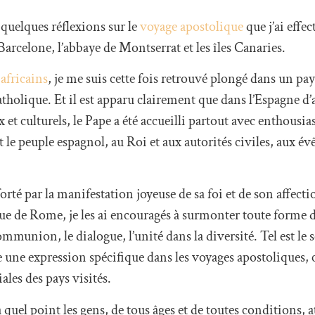
quelques réflexions sur le
voyage apostolique
que j’ai effe
arcelone, l’abbaye de Montserrat et les îles Canaries.
africains
, je me suis cette fois retrouvé plongé dans un pa
atholique. Et il est apparu clairement que dans l’Espagne d’
t culturels, le Pape a été accueilli partout avec enthousia
ut le peuple espagnol, au Roi et aux autorités civiles, aux év
té par la manifestation joyeuse de sa foi et de son affect
que de Rome, je les ai encouragés à surmonter toute forme d
mmunion, le dialogue, l’unité dans la diversité. Tel est le 
e une expression spécifique dans les voyages apostoliques, 
iales des pays visités.
 quel point les gens, de tous âges et de toutes conditions, a