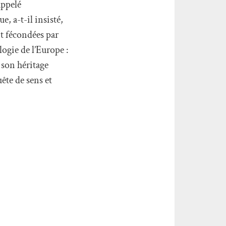
appelé
e, a-t-il insisté,
nt fécondées par
ogie de l’Europe :
 son héritage
ête de sens et