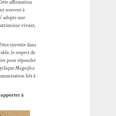
Cette affirmation
ent souvent à
IV adopte une
 patrimoine vivant,
’être investie dans
able, le respect de
evier pour répondre
cyclique
Magnifica
humanisation liés à
 apporter à