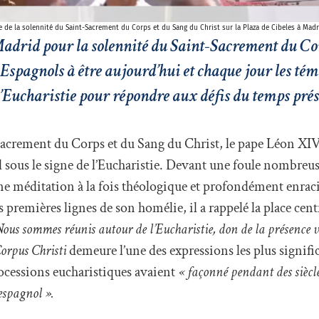
e de la solennité du Saint-Sacrement du Corps et du Sang du Christ sur la Plaza de Cibeles à Mad
Madrid pour la solennité du Saint-Sacrement du Co
Espagnols à être aujourd’hui et chaque jour les tém
 l’Eucharistie pour répondre aux défis du temps prés
acrement du Corps et du Sang du Christ, le pape Léon XIV
ous le signe de l’Eucharistie. Devant une foule nombreuse
 une méditation à la fois théologique et profondément enra
es premières lignes de son homélie, il a rappelé la place cent
ous sommes réunis autour de l’Eucharistie, don de la présence 
orpus Christi
demeure l’une des expressions les plus signific
processions eucharistiques avaient
« façonné pendant des siècles 
 espagnol ».