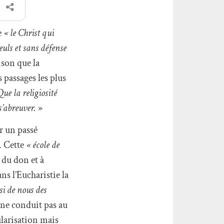
e
« le Christ qui
euls et sans défense
ison que la
s passages les plus
Que la religiosité
s’abreuver.
»
r un passé
. Cette
« école de
 du don et à
ns l’Eucharistie la
si de nous des
t ne conduit pas au
ularisation mais