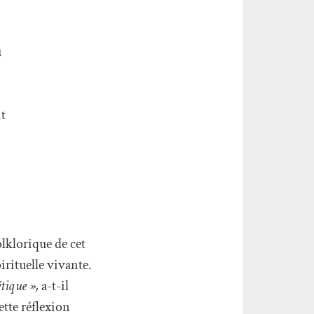
u
t
lklorique de cet
irituelle vivante.
tique »,
a-t-il
tte réflexion