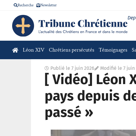
Recherche
Newsletter
Dep
Léon XIV
Chrétiens persécutés
Témoignages
S
Publié le
7 juin 2026
Modifié le 7 juin
[ Vidéo] Léon X
pays depuis de
passé »