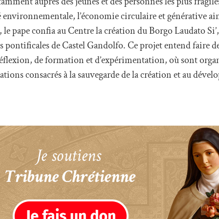
amment auprès des jeunes et des personnes les plus fragile
té environnementale, l’économie circulaire et générative ain
 pape confia au Centre la création du Borgo Laudato Si’, i
las pontificales de Castel Gandolfo. Ce projet entend faire 
réflexion, de formation et d’expérimentation, où sont orga
ations consacrés à la sauvegarde de la création et au déve