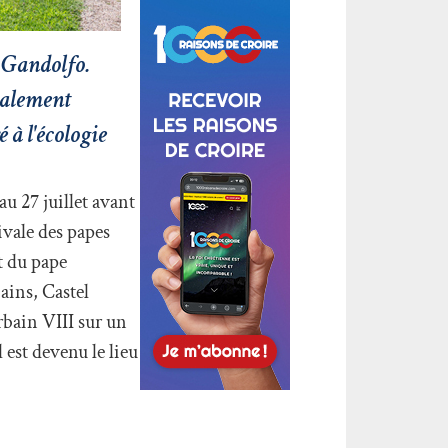
l Gandolfo.
également
 à l'écologie
u 27 juillet avant
ivale des papes
t du pape
ains, Castel
rbain VIII sur un
 est devenu le lieu