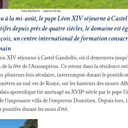
Villa Barberini - capture écran
au à la mi-août, le pape Léon XIV séjourne à Caste
tifes depuis près de quatre siècles, le domaine est 
nçois, un centre international de formation consacré
umain
éon XIV séjourne à Castel Gandolfo, où il demeurera jusqu’a
on de la fête de l’Assomption. Ce retour dans la résidence est
n plusieurs fois séculaire, interrompue durant le pontifica
omètres au sud-est de Rome, sur les hauteurs des monts Alb
lais apostolique fut aménagé au XVIIᵉ siècle par le pape U
de l’imposante villa de l’empereur Domitien. Depuis lors, il
s pontifes durant les mois d’été.