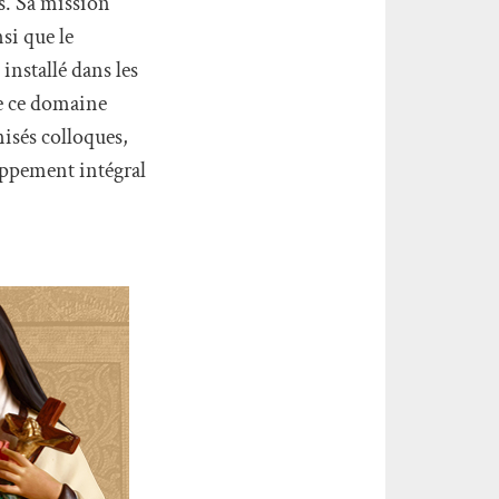
s. Sa mission
si que le
nstallé dans les
de ce domaine
nisés colloques,
loppement intégral