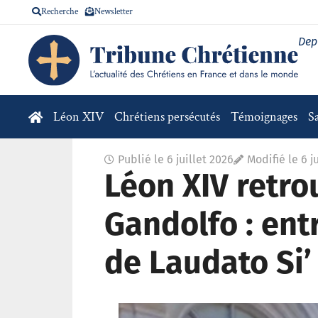
Recherche
Newsletter
Dep
Léon XIV
Chrétiens persécutés
Témoignages
S
Publié le
6 juillet 2026
Modifié le 6 j
Léon XIV retro
Gandolfo : entr
de Laudato Si’