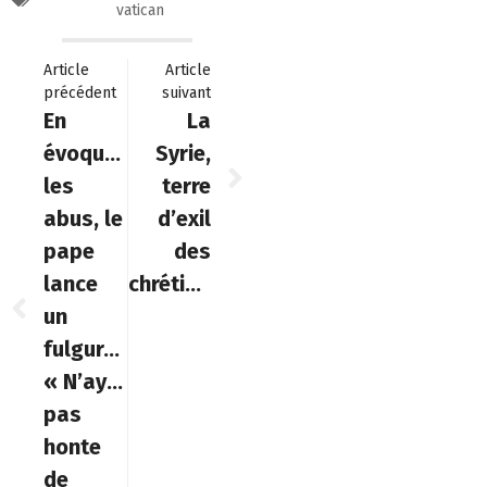
vatican
Article
Article
précédent
suivant
En
La
évoquant
Syrie,
les
terre
abus, le
d’exil
pape
des
lance
chrétiens
un
fulgurant
« N’ayez
pas
honte
de