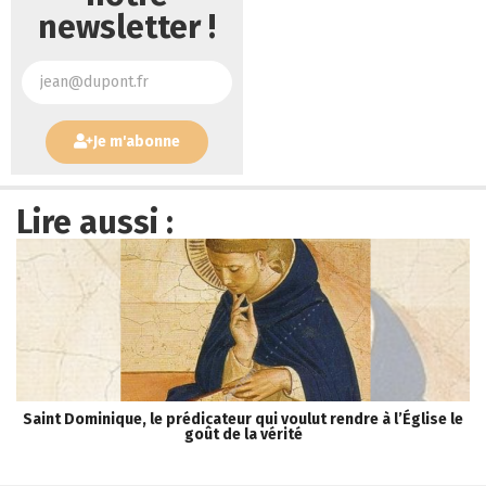
newsletter !
Je m'abonne
Lire aussi :
Saint Dominique, le prédicateur qui voulut rendre à l’Église le
« 
goût de la vérité