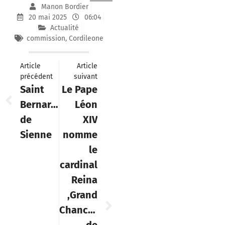
Manon Bordier
20 mai 2025
06:04
Actualité
commission
,
Cordileone
Article
Article
précédent
suivant
Saint
Le Pape
Bernardin
Léon
de
XIV
Sienne
nomme
le
cardinal
Reina
,Grand
Chancelier
de