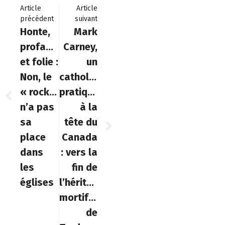
Article
Article
précédent
suivant
Honte,
Mark
profanation
Carney,
et folie :
un
Non, le
catholique
« rock’n’roll »
pratiquant
n’a pas
à la
sa
tête du
place
Canada
dans
: vers la
les
fin de
églises
l’héritage
mortifère
de