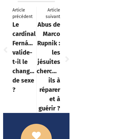
Article
Article
précédent
suivant
Le
Abus de
cardinal
Marco
Fernández
Rupnik :
valide-
les
t-il le
jésuites
changement
cherchent-
de sexe
ils à
?
réparer
et à
guérir ?