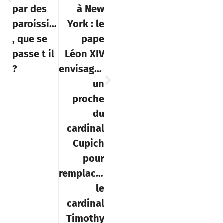
, que se
pape
passe t il
Léon XIV
?
envisagerait
un
proche
du
cardinal
Cupich
pour
remplacer
le
cardinal
Timothy
Dolan