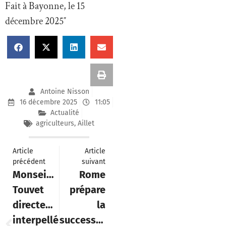
Antoine Nisson
16 décembre 2025
11:05
Actualité
agriculteurs
,
Aillet
Article
Article
précédent
suivant
Monseigneur
Rome
Touvet
prépare
directement
la
interpellé
succession
par des
à New
paroissiens
York : le