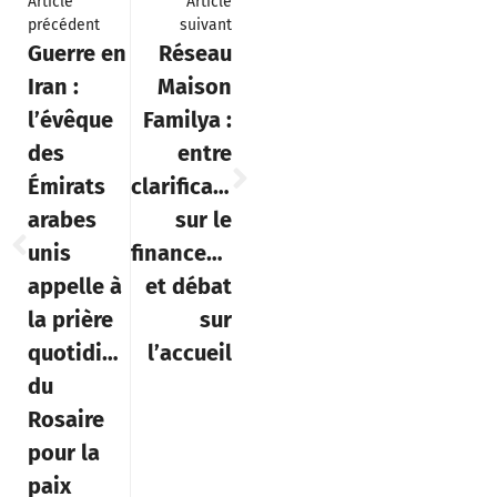
Article
Article
précédent
suivant
Guerre en
Réseau
Iran :
Maison
l’évêque
Familya :
des
entre
Émirats
clarification
arabes
sur le
unis
financement
appelle à
et débat
la prière
sur
quotidienne
l’accueil
du
Rosaire
pour la
paix