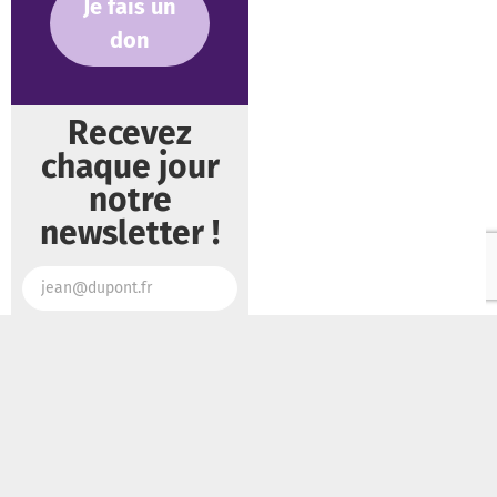
Je fais un
don
Recevez
chaque jour
notre
newsletter !
Je m'abonne
Lire aussi :