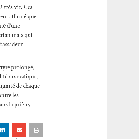
 très vif. Ces
ent affirmé que
ité d’une
érian mais qui
mbassadeur
rtyre prolongé,
alité dramatique,
 dignité de chaque
ontre les
ns la prière,