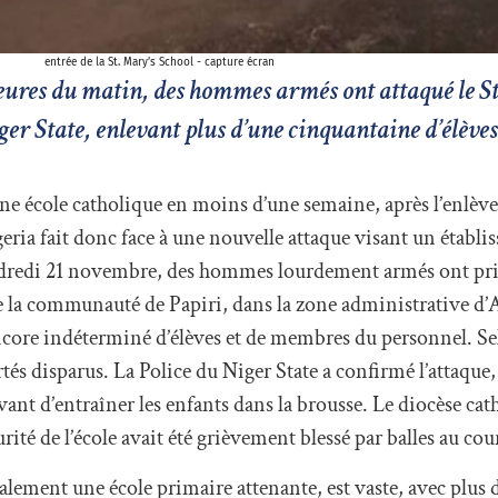
entrée de la St. Mary’s School - capture écran
eures du matin, des hommes armés ont attaqué le S
ger State, enlevant plus d’une cinquantaine d’élèves
 une école catholique en moins d’une semaine, après l’enlè
geria fait donc face à une nouvelle attaque visant un établi
dredi 21 novembre, des hommes lourdement armés ont pris
 la communauté de Papiri, dans la zone administrative d’A
core indéterminé d’élèves et de membres du personnel. Se
tés disparus. La Police du Niger State a confirmé l’attaque,
vant d’entraîner les enfants dans la brousse. Le diocèse cat
ité de l’école avait été grièvement blessé par balles au cour
lement une école primaire attenante, est vaste, avec plus 