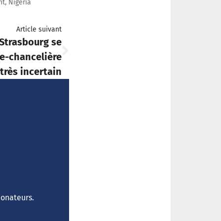
nt
,
Nigeria
Article suivant
 Strasbourg se
ce-chancelière
très incertain
donateurs.