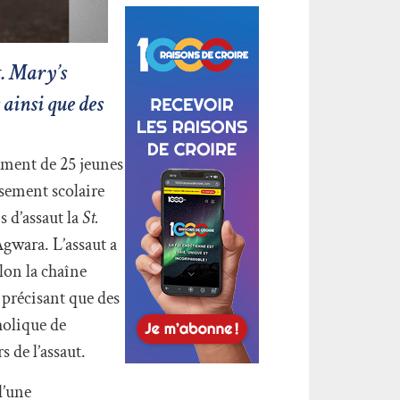
t. Mary’s
 ainsi que des
vement de 25 jeunes
ssement scolaire
 d’assaut la
St.
gwara. L’assaut a
lon la chaîne
 précisant que des
holique de
s de l’assaut.
d’une