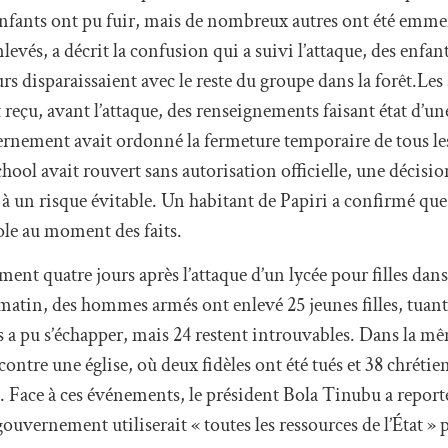
enfants ont pu fuir, mais de nombreux autres ont été emm
evés, a décrit la confusion qui a suivi l’attaque, des enfan
rs disparaissaient avec le reste du groupe dans la forêt.Les 
t reçu, avant l’attaque, des renseignements faisant état d’
ernement avait ordonné la fermeture temporaire de tous les
ool avait rouvert sans autorisation officielle, une décisio
 à un risque évitable. Un habitant de Papiri a confirmé que 
cole au moment des faits.
nt quatre jours après l’attaque d’un lycée pour filles dans 
matin, des hommes armés ont enlevé 25 jeunes filles, tuant
 a pu s’échapper, mais 24 restent introuvables. Dans la mê
ntre une église, où deux fidèles ont été tués et 38 chrétien
 Face à ces événements, le président Bola Tinubu a reporté
vernement utiliserait « toutes les ressources de l’État » p