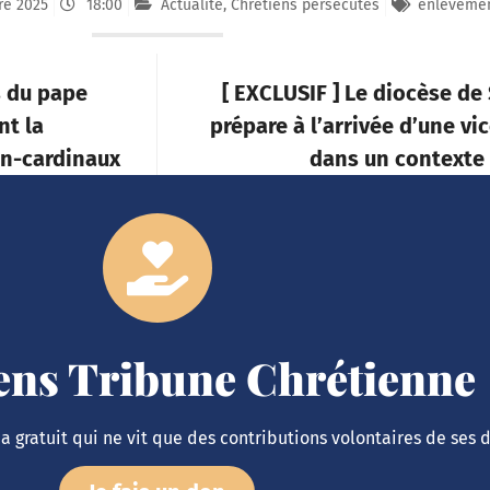
re 2025
18:00
Actualité
,
Chrétiens persécutés
enléveme
s du pape
[ EXCLUSIF ] Le diocèse de
nt la
prépare à l’arrivée d’une vi
on-cardinaux
dans un contexte 
iens Tribune Chrétienne
 gratuit qui ne vit que des contributions volontaires de ses 