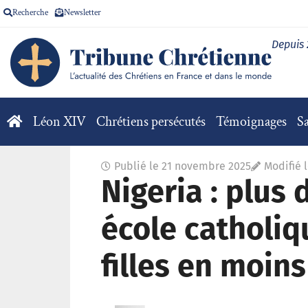
Recherche
Newsletter
Depuis
Léon XIV
Chrétiens persécutés
Témoignages
Sa
Publié le
21 novembre 2025
Modifié 
Nigeria : plus
école catholi
filles en moin