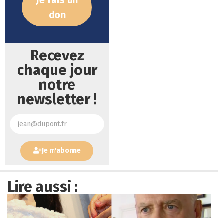
Je fais un
don
Recevez
chaque jour
notre
newsletter !
Je m'abonne
Lire aussi :