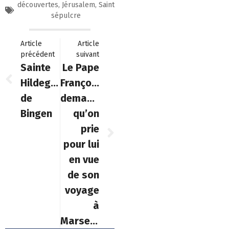
découvertes
,
Jérusalem
,
Saint
sépulcre
Article
Article
précédent
suivant
Sainte
Le Pape
Hildegarde
François
de
demande
Bingen
qu’on
prie
pour lui
en vue
de son
voyage
à
Marseille