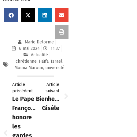
Marie Delorme
6 mai 2024
11:37
Actualité
chrétienne
,
Haïfa
,
Israel
,
Mouna Maroun
,
université
Article
Article
précédent
suivant
Le Pape
Bienheureuse
François
Gisèle
honore
les
gardes